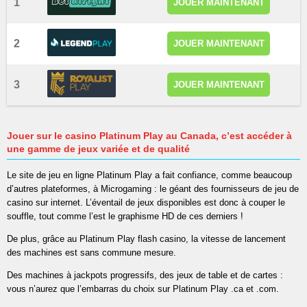
1
JOUER MAINTENANT
2
JOUER MAINTENANT
3
JOUER MAINTENANT
Jouer sur le casino Platinum Play au Canada, c’est accéder à
une gamme de jeux variée et de qualité
Le site de jeu en ligne Platinum Play a fait confiance, comme beaucoup
d’autres plateformes, à Microgaming : le géant des fournisseurs de jeu de
casino sur internet. L’éventail de jeux disponibles est donc à couper le
souffle, tout comme l’est le graphisme HD de ces derniers !
De plus, grâce au Platinum Play flash casino, la vitesse de lancement
des machines est sans commune mesure.
Des machines à jackpots progressifs, des jeux de table et de cartes :
vous n’aurez que l’embarras du choix sur Platinum Play .ca et .com.