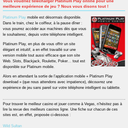
Vous voudriez télécharger Platinum Play online pour une
meilleure expérience de jeu ? Nous vous disons tout !
Platinum Play
mobile est désormais disponible.
Dans le train, chez le coiffeur, à la pause dîner :
vous pourrez accéder aux machines dès que vous
le souhaiterez, depuis votre téléphone intelligent.
Platinum Play, en plus de vous offrir un site
élégant et intuitif, a en effet travaillé sur une
version mobile tout aussi efficace que son site
Web. Slots, Blackjack, Roulette, Poker… tout est
disponible sur Platinum mobile.
Alors en attendant la sortie de l’application mobile « Platinum Play
download » (que nous attendons avec impatience), découvrez une
expérience de jeu sans pareil sur votre téléphone intelligent ou tablette.
Pour trouver le meilleur casino et jouer comme à Vegas, n’hésitez pas à
lire la revue des meilleurs casinos ligne. Une fiche sur chacun de ces
sites est, en effet, proposée ci-dessous :
Wild Sultan