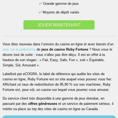
✅ Grande gamme de jeux
✅ Moyens de dépôt variés
JOUER MAINTENANT
Vous êtes nouveau dans l’univers du casino en ligne et avez besoin d’un
avis sur la plateforme
de
jeux de casino Ruby Fortune
? Nous vous le
disons tout de suite : vous n’allez pas être déçu. Il est en effet à la
hauteur de son slogan : « Fair, Easy, Safe, Fun », soit « Équitable,
Simple, Sûr, Amusant ».
Labellisé par eCOGRA, le label de référence qui audite les sites de
casino en ligne, Ruby Fortune est un site auquel vous pouvez vous fier.
Affichant un taux de redistribution de 95,90 % sur ses machines, Ruby
Fortune est, pour sûr, un casino sur lequel vous pourrez vous amuser.
Du service client très disponible à une gamme de jeux étendue, en
passant par des
offres généreuses
et un service de paiement sérieux, il
mérite sa place au top des sites de casino en ligne au Canada.